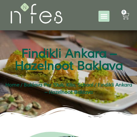
0
Findikli Ankara –
Hazelnoot Baklava
Home
/
Baklava Per Stuk, Kilo, Schaal
/ Findikli Ankara
– Hazelnoot Baklava