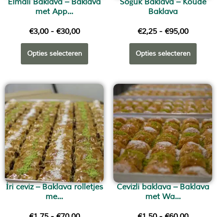
Elmalı Baklava – Baklava
Soğuk Baklava – Koude
met App...
Baklava
€
3,00
-
€
30,00
€
2,25
-
€
95,00
Opties selecteren
Opties selecteren
İri ceviz – Baklava rolletjes
Cevizli baklava – Baklava
me...
met Wa...
€
1,75
-
€
70,00
€
1,50
-
€
60,00