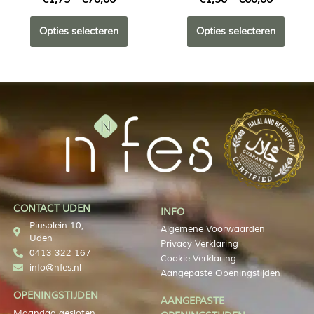
Opties selecteren
Opties selecteren
CONTACT UDEN
INFO
Piusplein 10,
Algemene Voorwaarden
Uden
Privacy Verklaring
0413 322 167
Cookie Verklaring
info@nfes.nl
Aangepaste Openingstijden
OPENINGSTIJDEN
AANGEPASTE
Maandag gesloten