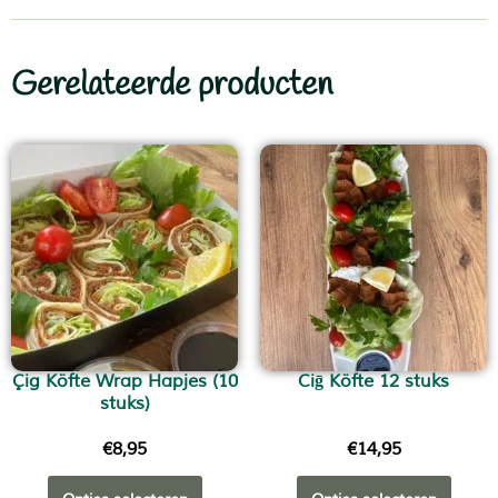
Gerelateerde producten
Çig Köfte Wrap Hapjes (10
Ciḡ Köfte 12 stuks
stuks)
€
8,95
€
14,95