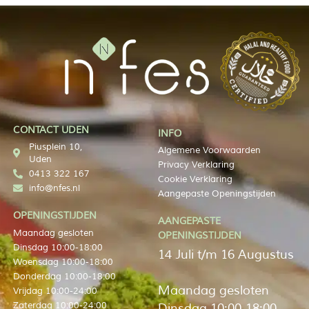
CONTACT UDEN
INFO
Piusplein 10,
Algemene Voorwaarden
Uden
Privacy Verklaring
0413 322 167
Cookie Verklaring
info@nfes.nl
Aangepaste Openingstijden
OPENINGSTIJDEN
AANGEPASTE
Maandag gesloten
OPENINGSTIJDEN
Dinsdag 10:00-18:00
14 Juli t/m 16 Augustus
Woensdag 10:00-18:00
Donderdag 10:00-18:00
Maandag gesloten
Vrijdag 10:00-24:00
Zaterdag 10:00-24:00
Dinsdag 10:00-18:00