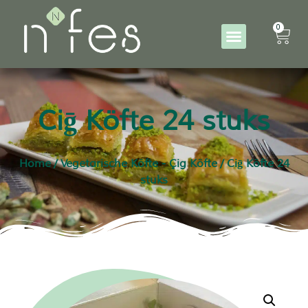
0
Ciḡ Köfte 24 stuks
Home
/
Vegetarische Köfte - Çig Köfte
/ Ciḡ Köfte 24
stuks