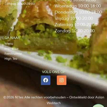
Zondag 10:00-20:00
Woensdag 10:00-18:00
Donderdag 10:00-18:00
Vrijdag 10:00-20:00
Zaterdag 10:00-20:00
Zondag 10:00-20:00
GA NAAR
Menu
Impressie
Feestruimte
High Tea
VOLG ONS OP
©2026 N’fes Alle rechten voorbehouden – Ontwikkeld door
Aslan
Webtech