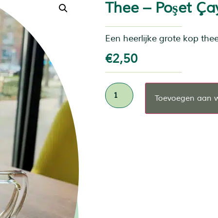
Thee – Poşet Ça
Een heerlijke grote kop the
€
2,50
Toevoegen aan 