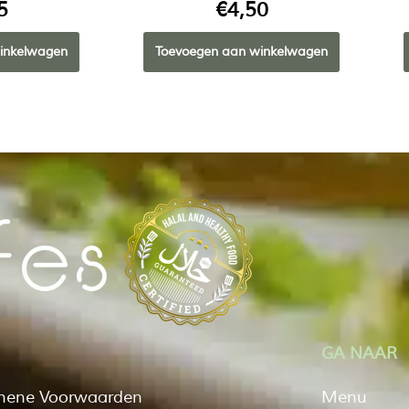
5
€
4,50
inkelwagen
Toevoegen aan winkelwagen
GA NAAR
mene Voorwaarden
Menu