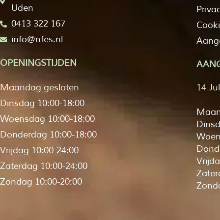
Uden
Priva
0413 322 167
Cooki
info@nfes.nl
Aange
OPENINGSTIJDEN
AANG
Maandag gesloten
14 Ju
Dinsdag 10:00-18:00
Maan
Woensdag 10:00-18:00
Dinsd
Donderdag 10:00-18:00
Woen
Donde
Vrijdag 10:00-24:00
Vrijd
Zaterdag 10:00-24:00
Zater
Zondag 10:00-20:00
Zonda