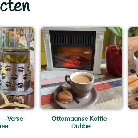
cten
 – Verse
Ottomaanse Koffie –
hee
Dubbel