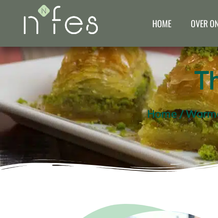
HOME
OVER O
T
Home
/
Warme 