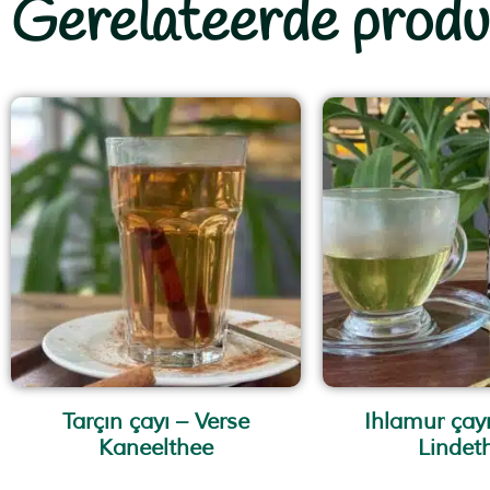
Gerelateerde produ
Tarçın çayı – Verse
Ihlamur çayı
Kaneelthee
Lindet