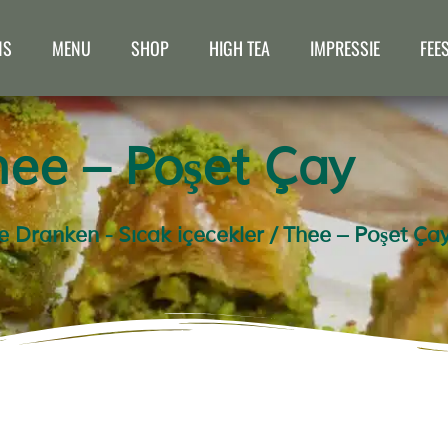
NS
MENU
SHOP
HIGH TEA
IMPRESSIE
FEE
hee – Poşet Çay
Dranken - Sıcak içecekler
/ Thee – Poşet Ça