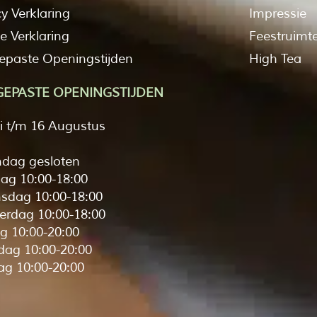
cy Verklaring
Impressie
e Verklaring
Feestruimt
paste Openingstijden
High Tea
EPASTE OPENINGSTIJDEN
li t/m 16 Augustus
dag gesloten
ag 10:00-18:00
sdag 10:00-18:00
rdag 10:00-18:00
ag 10:00-20:00
dag 10:00-20:00
g 10:00-20:00