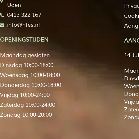
Uden
Priva
0413 322 167
Cooki
info@nfes.nl
Aange
OPENINGSTIJDEN
AANG
Maandag gesloten
14 Ju
Dinsdag 10:00-18:00
Maan
Woensdag 10:00-18:00
Dinsd
Donderdag 10:00-18:00
Woen
Donde
Vrijdag 10:00-24:00
Vrijd
Zaterdag 10:00-24:00
Zater
Zondag 10:00-20:00
Zonda