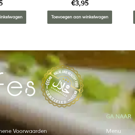
5
€
3,95
inkelwagen
Toevoegen aan winkelwagen
GA NAAR
mene Voorwaarden
Menu