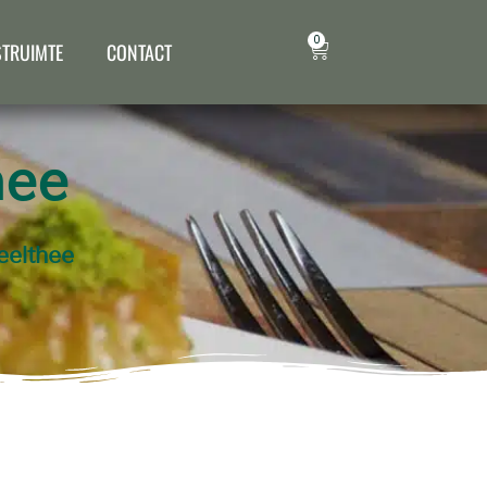
0
STRUIMTE
CONTACT
hee
eelthee