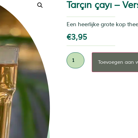
Tarçın çayı – Ve
Een heerlijke grote kop the
€
3,95
Toevoegen aan 