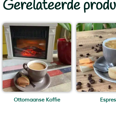
Gerelateerde produ
Ottomaanse Koffie
Espre