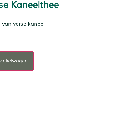
rse Kaneelthee
e van verse kaneel
winkelwagen