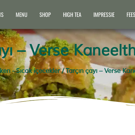
NS
MENU
SHOP
HIGH TEA
IMPRESSIE
FEE
ayı – Verse Kaneelt
n - Sıcak içecekler
/ Tarçın çayı – Verse Kan