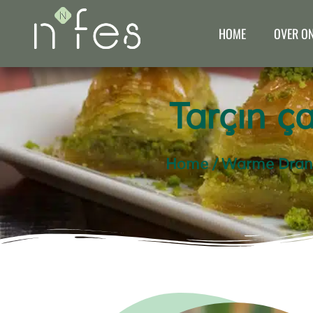
HOME
OVER O
Tarçın ç
Home
/
Warme Dranke