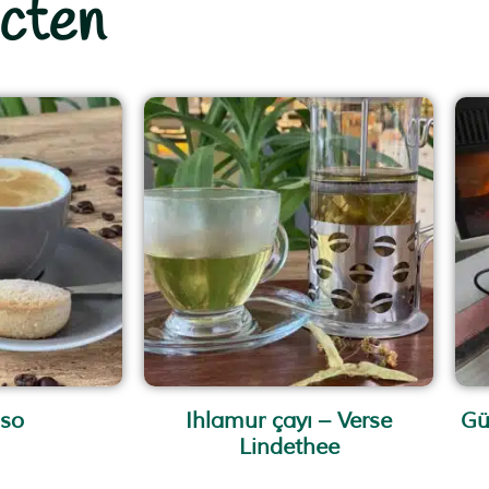
cten
sso
Ihlamur çayı – Verse
Gü
Lindethee