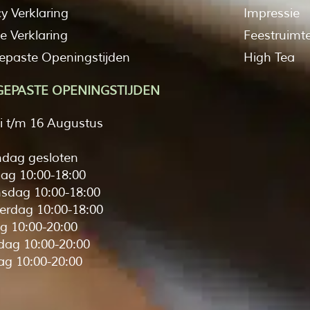
cy Verklaring
Impressie
e Verklaring
Feestruimt
paste Openingstijden
High Tea
EPASTE OPENINGSTIJDEN
li t/m 16 Augustus
dag gesloten
ag 10:00-18:00
sdag 10:00-18:00
rdag 10:00-18:00
ag 10:00-20:00
dag 10:00-20:00
g 10:00-20:00