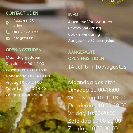
CONTACT UDEN
INFO
Piusplein 10,
Algemene Voorwaarden
Uden
Privacy Verklaring
0413 322 167
Cookie Verklaring
info@nfes.nl
Aangepaste Openingstijden
OPENINGSTIJDEN
AANGEPASTE
Maandag gesloten
OPENINGSTIJDEN
Dinsdag 10:00-18:00
14 Juli t/m 16 Augustus
Woensdag 10:00-18:00
Donderdag 10:00-18:00
Maandag gesloten
Vrijdag 10:00-24:00
Zaterdag 10:00-24:00
Dinsdag 10:00-18:00
Zondag 10:00-20:00
Woensdag 10:00-18:00
Donderdag 10:00-18:00
Vrijdag 10:00-20:00
Zaterdag 10:00-20:00
Zondag 10:00-20:00