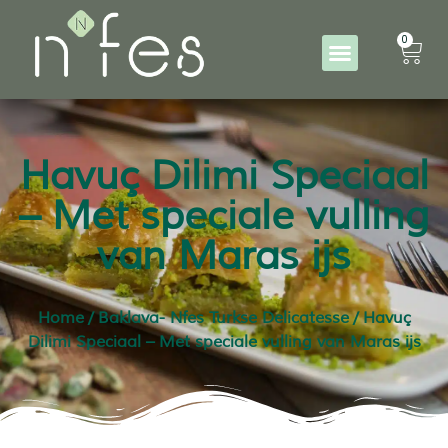
0
Havuç Dilimi Speciaal
– Met speciale vulling
van Maras ijs
Home
/
Baklava- Nfes Turkse Delicatesse
/ Havuç
Dilimi Speciaal – Met speciale vulling van Maras ijs