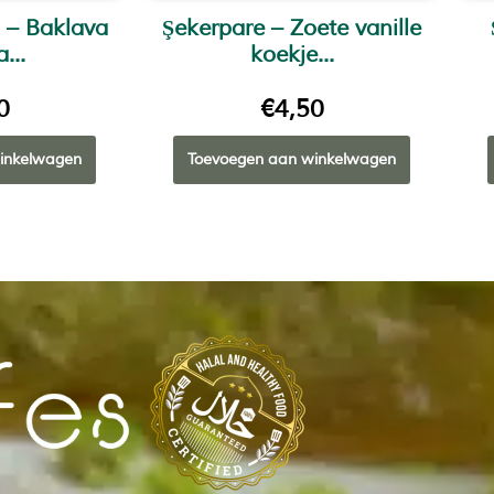
a – Baklava
Şekerpare – Zoete vanille
...
koekje...
0
€
4,50
inkelwagen
Toevoegen aan winkelwagen