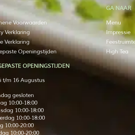
GA NAAR
mene Voorwaarden
Menu
cy Verklaring
Impressie
e Verklaring
Feestruimt
paste Openingstijden
High Tea
EPASTE OPENINGSTIJDEN
li t/m 16 Augustus
dag gesloten
ag 10:00-18:00
sdag 10:00-18:00
rdag 10:00-18:00
ag 10:00-20:00
dag 10:00-20:00