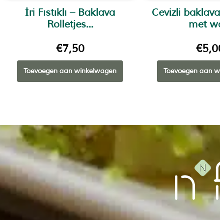
İri Fıstıklı – Baklava
Cevizli baklav
Rolletjes...
met wa
€
7,50
€
5,0
Toevoegen aan winkelwagen
Toevoegen aan w