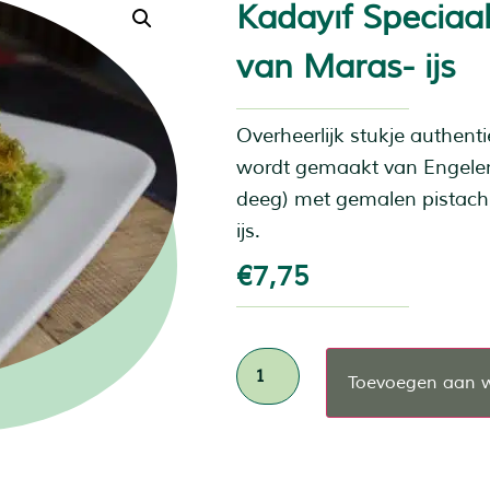
Kadayıf Speciaa
van Maras- ijs
Overheerlijk stukje authenti
wordt gemaakt van Engelenh
deeg) met gemalen pistach
ijs.
€
7,75
Toevoegen aan 