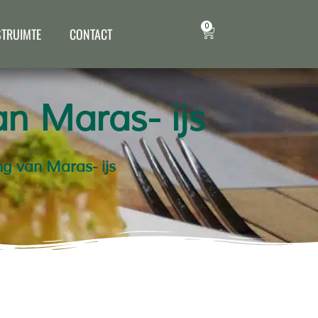
0
STRUIMTE
CONTACT
n Maras- ijs
g van Maras- ijs