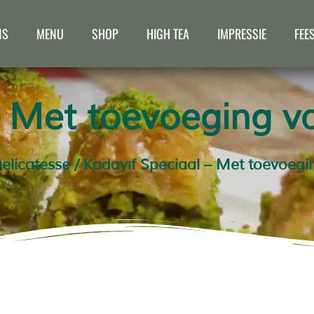
NS
MENU
SHOP
HIGH TEA
IMPRESSIE
FEE
– Met toevoeging va
elicatesse
/ Kadayıf Speciaal – Met toevoegin