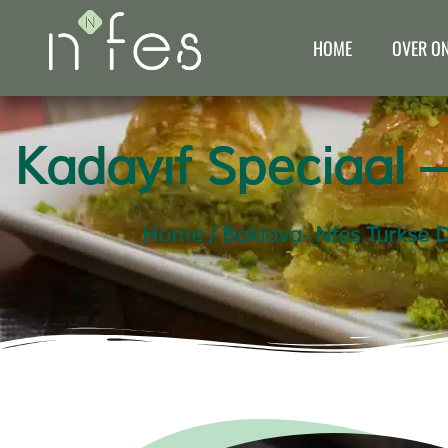
HOME
OVER O
Kadayıf Speciaal 
Home
/
Baklava- Nfes Turkse D